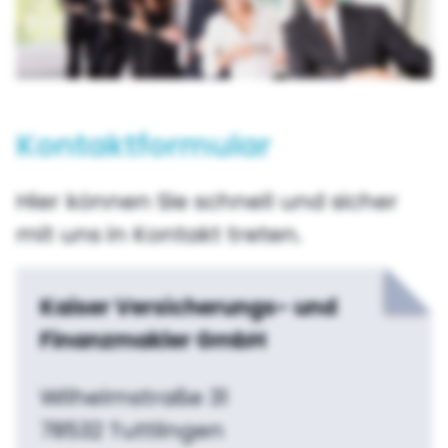
Kontaktformular
Hier können Sie schnell und sicher
mit uns in Kontakt treten.
Kaiser
Versicherungs- und
Finanzmakler GmbH
Wilhelmstraße 31
78532 Tuttlingen