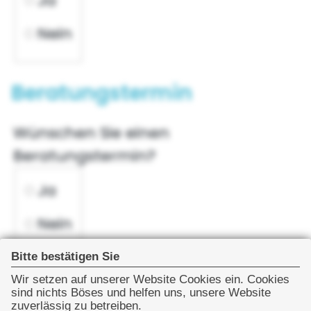
Ja
Nein
Ihre Telefonnummer
Beratungstermin
Wünschen Sie einen
Beratungstermin?
Wünschen Sie einen Beratungstermi
Ja
Nein
Bitte bestätigen Sie
Ihr Wunschtermin
Ihre Mitteilung an uns
Wir setzen auf unserer Website Cookies ein. Cookies
sind nichts Böses und helfen uns, unsere Website
zuverlässig zu betreiben.