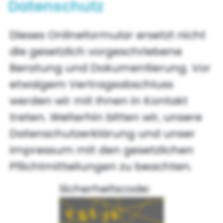
Datenschutz
Dieses Onlineformular ersetzt nicht
die gesetzlich vorgeschriebene
Beratung und Dokumentierung. Vor
etwaigem Vertragsabschluss
werden wir mit Ihnen in Kontakt
treten. Weiterhin bitten wir, unsere
Datenschutzerklärung und unser
Impressum mit den gesetzlichen
Pflichtmitteilungen zu beachten.
Sicherheitscode: