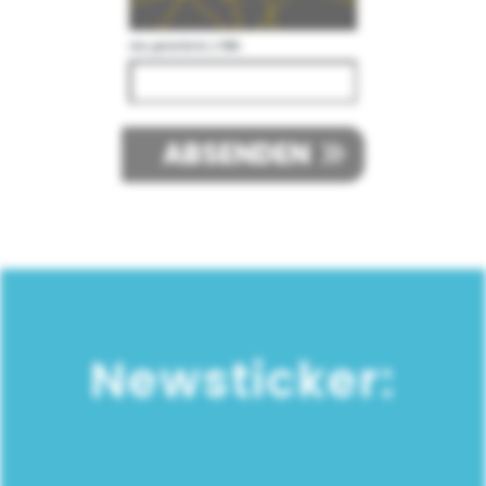
neu generieren
|
Hilfe
ABSENDEN
Newsticker: