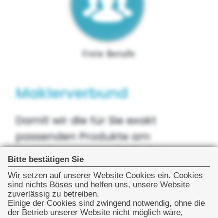
Maklerverbund
Damit wir die für Sie exakt
passenden Produkte am
Versicherungsmarkt finden
Bitte bestätigen Sie
können, sind wir Mitglied beim
Wir setzen auf unserer Website Cookies ein. Cookies
größten Maklerverbund
sind nichts Böses und helfen uns, unsere Website
zuverlässig zu betreiben.
Deutschlands der
Einige der Cookies sind zwingend notwendig, ohne die
der Betrieb unserer Website nicht möglich wäre,