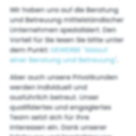
Wir haben uns auf die Beratung
und Betreuung mittelständischer
Unternehmen spezialisiert. Den
Vorteil für Sie lesen Sie bitte unter
dem Punkt:
GEWERBE "Ablauf
einer Beratung und Betreuung"
.
Aber auch unsere Privatkunden
werden individuell und
ausführlich betreut. Unser
qualifiziertes und engagiertes
Team setzt sich für Ihre
Interessen ein. Dank unserer