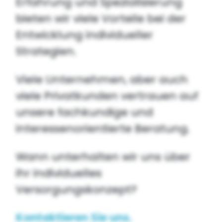
Erfahrung und Spezialisierung
bieten wir viele Vorteile bei der
Entwicklung individueller
Strategien.
Viele Unternehmen, aber auch
viele Privatkunden vertrauen auf
unsere fachkundige und
interessenorientierte Beratung.
Wann unterhalten wir uns über
ihr individuelles
Versorgungskonzept?
Kontaktieren Sie uns.