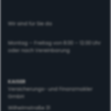
Wir sind für Sie da
Montag – Freitag von 8.00 – 12.00 Uhr
oder nach Vereinbarung
KAISER
Versicherungs- und Finanzmakler
GmbH
Wilhelmstraße 31