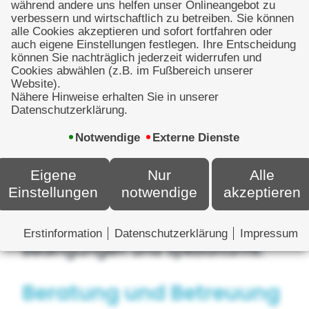
während andere uns helfen unser Onlineangebot zu
verbessern und wirtschaftlich zu betreiben. Sie können
alle Cookies akzeptieren und sofort fortfahren oder
auch eigene Einstellungen festlegen. Ihre Entscheidung
können Sie nachträglich jederzeit widerrufen und
Cookies abwählen (z.B. im Fußbereich unserer
Website).
Nähere Hinweise erhalten Sie in unserer
Über die VEMA können wir auf
Datenschutzerklärung.
kompetente Ansprechpartner
Notwendige
Externe Dienste
zurückgreifen, die uns in
Eigene
Nur
Alle
Detailfragen zur Verfügung
Einstellungen
notwendige
akzeptieren
stehen. Zudem erhalten wir bei
vielen Gesellschaften bessere
Erstinformation
Datenschutzerklärung
Impressum
Bedingungen und Spezialtarife.
Beratung und Betreuung